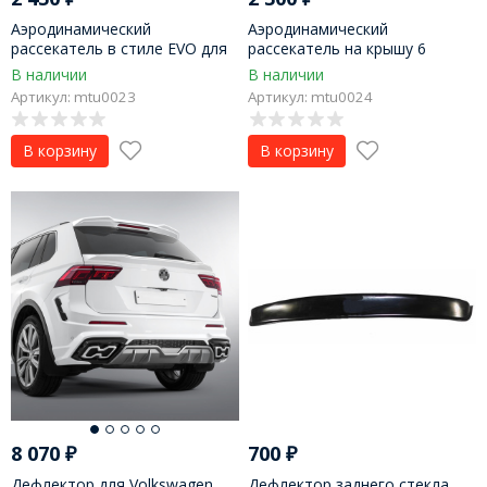
Аэродинамический
Аэродинамический
рассекатель в стиле EVO для
рассекатель на крышу 6
Mitsubishi Lancer IX
зубъев для Hyundai Solaris
В наличии
В наличии
(2010-2016 г.в.)
Артикул: mtu0023
Артикул: mtu0024
В корзину
В корзину
8 070
₽
700
₽
Дефлектор для Volkswagen
Дефлектор заднего стекла