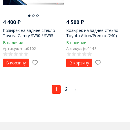
4 400
₽
4 500
₽
Козырек на заднее стекло
Козырёк на заднее стекло
Toyora Camry SV50 / SV55
Toyota Allion/Premio (240)
(2012-н.в.)
В наличии
В наличии
Артикул: mtu0102
Артикул: jrs0143
В корзину
В корзину
1
2
→