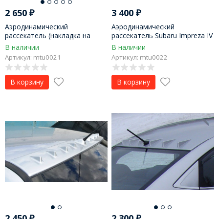
2 650
₽
3 400
₽
Аэродинамический
Аэродинамический
рассекатель (накладка на
рассекатель Subaru Impreza IV
крышу) "Zodiak Generator"
G4 (2012-2016 u.в.)
В наличии
В наличии
Mitsubishi Lancer X
Артикул: mtu0021
Артикул: mtu0022
В корзину
В корзину
2 450
₽
2 300
₽