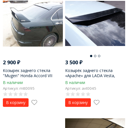
2 900
₽
3 500
₽
Козырек заднего стекла
Козырёк заднего стекла
"Mugen" Honda Accord VII
«Apache» для LADA Vesta,
Vesta Cross
В наличии
В наличии
Артикул: mtt0095
Артикул: avt0045
В корзину
В корзину