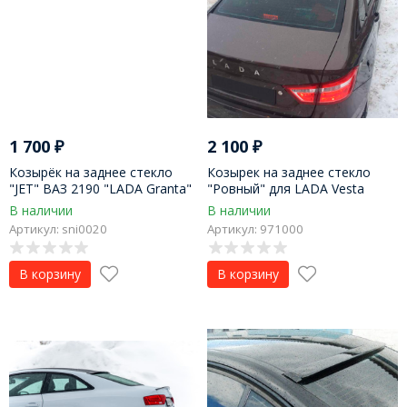
1 700
₽
2 100
₽
Козырёк на заднее стекло
Козырек на заднее стекло
"JET" ВАЗ 2190 "LADA Granta"
"Ровный" для LADA Vesta
(2015-н.в.)
В наличии
В наличии
Артикул: sni0020
Артикул: 971000
В корзину
В корзину