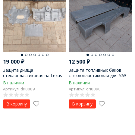
19 000
₽
12 500
₽
Защита днища
Защита топливных баков
стеклопластиковая на Lexus
стеклопластиковая для УАЗ
GX470 и Toyota Land Cruiser
3163 Patriot
В наличии
В наличии
Prado 120
Артикул: dri0089
Артикул: dri0090
В корзину
В корзину