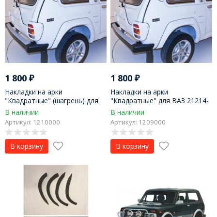
1 800
₽
1 800
₽
Накладки на арки
Накладки на арки
"Квадратные" (шагрень) для
"Квадратные" для ВАЗ 21214-
ВАЗ 21214-2131 LADA 4x4
2131 LADA 4x4
В наличии
В наличии
Артикул: 1210000
Артикул: 1209000
В корзину
В корзину