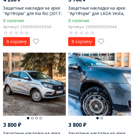
Защитные накладки на арки
Защитные накладки на арки
"АртФорм" для Kia Rio (2017-
"АртФорм" для LADA Vesta,
н.в.), седан
SW (2016-н.в.), седан
В наличии
В наличии
Артикул: 2000000020556
Артикул: 2000000020044
В корзину
В корзину
3 800
₽
3 800
₽
Защитные накладки на арки
Защитные накладки на арки