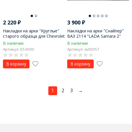
2 220
₽
3 900
₽
Накладки на арки "Круглые"
Накладки на арки "Снайпер"
старого образца для Chevrolet
ВАЗ 2114 "LADA Samara 2"
Niva (шагрень)
В наличии
В наличии
Артикул: 653000
Артикул: avt0057
В корзину
В корзину
1
2
3
→