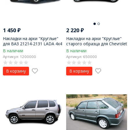
1 450
₽
2 220
₽
Накладки на арки "Круглые"
Накладки на арки "Круглые"
для ВАЗ 21214-2131 LADA 4x4
старого образца для Chevrolet
Niva (глянец)
В наличии
В наличии
Артикул: 1200000
Артикул: 650000
В корзину
В корзину