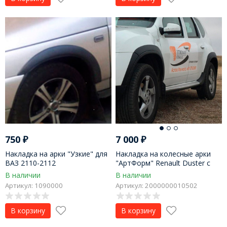
750
₽
7 000
₽
Накладка на арки "Узкие" для
Накладка на колесные арки
ВАЗ 2110-2112
"АртФорм" Renault Duster с
2015 г.в. (рестайлинг)
В наличии
В наличии
Артикул: 1090000
Артикул: 2000000010502
В корзину
В корзину