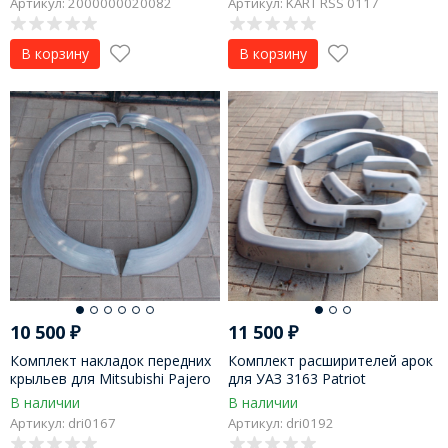
Артикул: 2000000020082
Артикул: KART RSS 0117
В корзину
В корзину
10 500
₽
11 500
₽
Комплект накладок передних
Комплект расширителей арок
крыльев для Mitsubishi Pajero
для УАЗ 3163 Patriot
Sport II (стеклопластик)
В наличии
В наличии
Артикул: dri0167
Артикул: dri0192