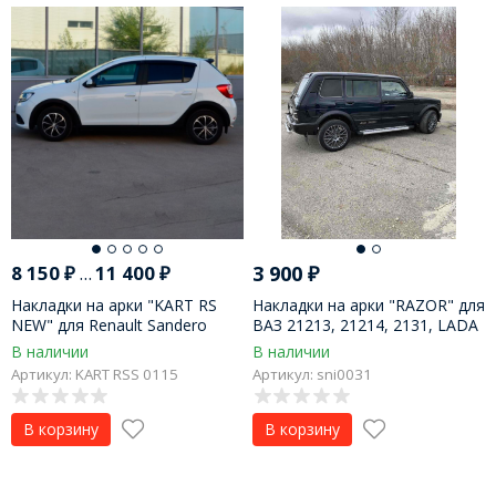
8 150
₽
...
11 400
₽
3 900
₽
Накладки на арки "KART RS
Накладки на арки "RAZOR" для
NEW" для Renault Sandero
ВАЗ 21213, 21214, 2131, LADA
NEW
4x4 Urban
В наличии
В наличии
Артикул: KART RSS 0115
Артикул: sni0031
В корзину
В корзину