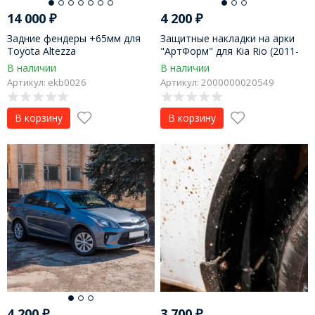
14 000
₽
4 200
₽
Задние фендеры +65мм для
Защитные накладки на арки
Toyota Altezza
"АртФорм" для Kia Rio (2011-
2015 г.в.), седан
В наличии
В наличии
Артикул: ekb0026
Артикул: 2000000020549
В корзину
В корзину
4 200
₽
3 700
₽