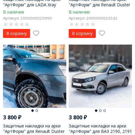
"АртФорм" для LADA Xray
"АртФорм" для Renault Duster
(2016-н.в.)
(2011-2015 г.в.)
В наличии
В наличии
Артикул: 2000000020990
Артикул: 2000000020532
В корзину
В корзину
3 800
₽
3 800
₽
Защитные накладки на арки
Защитные накладки на арки
"АртФорм" для Renault Duster
"АртФорм" для ВАЗ 2190, 2191