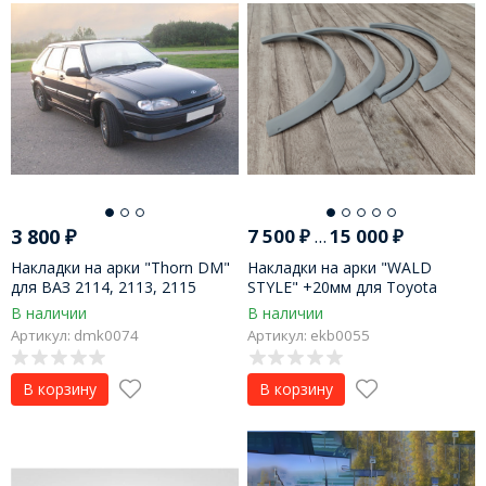
3 800
₽
7 500
₽
...
15 000
₽
Накладки на арки "Thorn DM"
Накладки на арки "WALD
для ВАЗ 2114, 2113, 2115
STYLE" +20мм для Toyota
Altezza
В наличии
В наличии
Артикул: dmk0074
Артикул: ekb0055
В корзину
В корзину