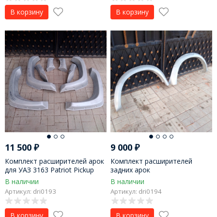
В корзину
В корзину
11 500
₽
9 000
₽
Комплект расширителей арок
Комплект расширителей
для УАЗ 3163 Patriot Pickup
задних арок
стеклопластиковых Mitsubishi
В наличии
В наличии
Pajero Sport I
Артикул: dri0193
Артикул: dri0194
В корзину
В корзину