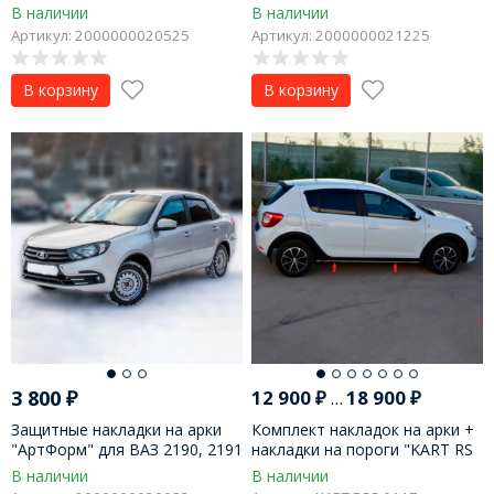
(2015-н.в.), рестайлинг
LADA Granta (2011 г.в.), седан,
В наличии
В наличии
лифтбэк
Артикул: 2000000020525
Артикул: 2000000021225
В корзину
В корзину
3 800
₽
12 900
₽
...
18 900
₽
Защитные накладки на арки
Комплект накладок на арки +
"АртФорм" для ВАЗ 2190, 2191
накладки на пороги "KART RS
LADA Granta FL (седан,
NEW" для Renault Sandero
В наличии
В наличии
лифтбек) (2018-н.в.)