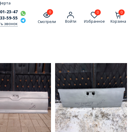
ферта
301-23-47
0
0
0
333-59-55
Войти
Избранное
Корзина
Смотрели
ть звонок