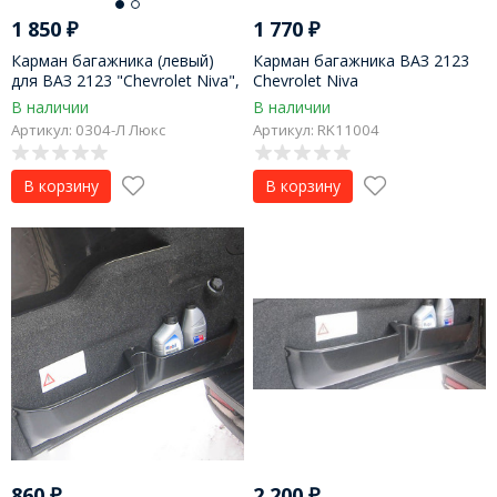
1 850
₽
1 770
₽
Карман багажника (левый)
Карман багажника ВАЗ 2123
для ВАЗ 2123 "Chevrolet Niva",
Chevrolet Niva
LADA Niva Travel
В наличии
В наличии
Артикул: 0304-Л Люкс
Артикул: RK11004
В корзину
В корзину
860
₽
2 200
₽