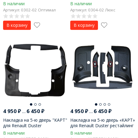
"Chevrolet Niva", LADA Niva
Niva Travel
В наличии
В наличии
Legend
Артикул: 0302-02 Оптимал
Артикул: 0304-02 Люкс
В корзину
В корзину
4 950
₽
...
6 450
₽
4 950
₽
...
6 450
₽
Накладка на 5-ю дверь "КАРТ"
Накладка на 5-ю дверь «КАРТ»
для Renault Duster
для Renault Duster рестайлинг
дорестайлинг до 2015 г.в. (без
2015 г.в. (без комплектации)
В наличии
В наличии
комплектации)