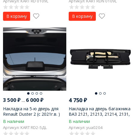
Артикул: KART RD 0109L
Артикул: KART RDN 0109L
В корзину
В корзину
3 500
₽
...
6 000
₽
4 750
₽
Накладка на 5-ю дверь для
Накладка на дверь багажника
Renault Duster 2 (с 2021г.в. )
ВАЗ 2121, 21213, 21214, 2131,
LADA 4x4 Urban (сапёрная
В наличии
В наличии
лопатка+топорик)
Артикул: KART RD2-5ДL
Артикул: yua0204