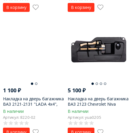
В корзину
В корзину
1 100
₽
5 100
₽
Накладка на дверь багажника
Накладка на дверь багажника
ВАЗ 2121-2131 "LADA 4х4",
ВАЗ 2123 Chevrolet Niva
LADA Niva Legend, Urban
(сапёрная лопатка+топорик)
В наличии
В наличии
Артикул: 8220-02
Артикул: yua0205
В корзину
В корзину