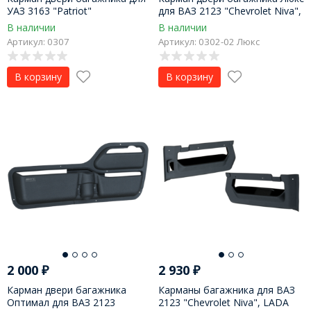
УАЗ 3163 "Patriot"
для ВАЗ 2123 "Chevrolet Niva",
LADA Niva Legend
В наличии
В наличии
Артикул: 0307
Артикул: 0302-02 Люкс
В корзину
В корзину
2 000
₽
2 930
₽
Карман двери багажника
Карманы багажника для ВАЗ
Оптимал для ВАЗ 2123
2123 "Chevrolet Niva", LADA