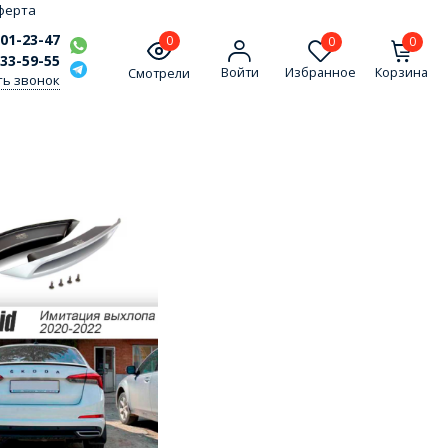
ферта
301-23-47
0
0
0
333-59-55
Войти
Избранное
Корзина
Смотрели
ть звонок