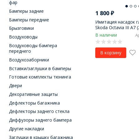
фар
Бамперы задние
1 800
₽
Бамперы передние
Имитация насадок 
Skoda Octavia III A7 (
Брызговики
В наличии
А
Воздуховоды
Воздуховоды бампера
переднего
В корзину
Воздухозаборники
Вставки/заглушки в бамперы
Готовые комплекты тюнинга
Двери
Декоративные защиты
Дефлекторы багажника
Дефлекторы заднего стекла
Диффузоры заднего бампера
Другие накладки
Заглушки в крышку багажника