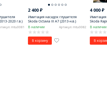
2 400
₽
4 000
₽
глушителя
Имитация насадок глушителя
Имитация 
2013-2020 г.в.)
Skoda Octavia III A7 (2013-н.в.)
Skoda Rapi
крашенные, серебро
В наличии
В наличии
ртикул: mtu0081
Артикул: mtu0082
В корзину
В корзи