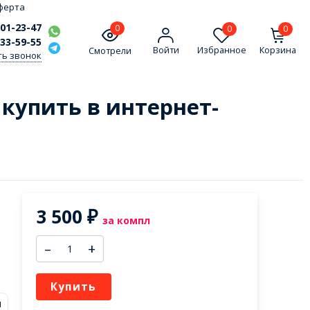
ферта
301-23-47
0
0
0
333-59-55
Войти
Избранное
Корзина
Смотрели
ть звонок
) купить в интернет-
3 500
₽
за компл
–
+
Купить
м