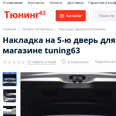
О компании
Контакты
Оплата
Доставка
Гарантия и кон
Каталог
Главная
→
Тюнинг багажника
→
Накладки дверей багажника
Накладка на 5-ю дверь для R
магазине tuning63
Оставить отзыв
В избранное
Поделиться