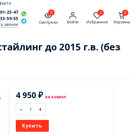
ферта
301-23-47
0
0
0
333-59-55
Войти
Избранное
Корзина
Смотрели
ть звонок
тайлинг до 2015 г.в. (без
4 950
₽
за компл
м
–
+
Купить